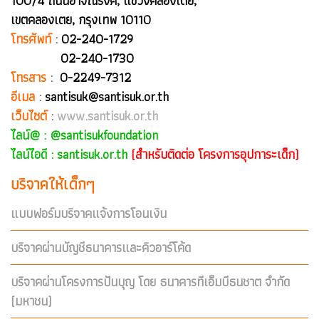
100/4 ถนนอาจณรงค์, แขวงคลองเตย,
เขตคลองเตย, กรุงเทพ 10110
โทรศัพท์
:
02-240-1729
02-240-1730
โทรสาร
:
0-2249-7312
อีเมล
:
santisuk@santisuk.or.th
เว็บไซต์
:
www.santisuk.or.th
ไลน์@ :
@santisukfoundation
ไลน์ไอดี : santisuk.or.th
(สำหรับติดต่อ โครงการอุปการะเด็ก)
บริจาคให้เด็กๆ
แบบฟอร์มบริจาคแจ้งการโอนเงิน
บริจาคผ่านบัญชีธนาคารและคิวอาร์โค้ด
บริจาคผ่านโครงการปันบุญ โดย ธนาคารทีเอ็มบีธนชาต จำกัด
(มหาชน)