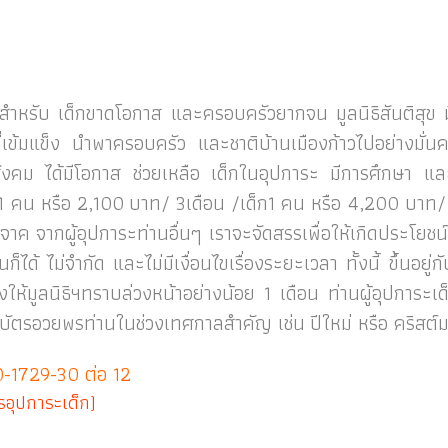
หรับ เด็กขาดโอกาส และครอบครัวยากจน มูลนิธิสันติสุข มีคว
่ที่เข้มแข็ง นำพาครอบครัว และชาติบ้านเมืองก้าวไปอย่างม
สังคม ได้มีโอกาส ช่วยเหลือ เด็กในอุปการะ มีการศึกษา และ
1 คน หรือ 2,100 บาท/ 3เดือน /เด็ก1 คน หรือ 4,200 บาท/ 
ิจาค จากผู้อุปการะท่านอื่นๆ เราจะจัดสรรเพื่อให้เกิดประโย
็ได้ ไม่จำกัด และไม่มีเงื่อนไขเรื่องระยะเวลา ทั้งนี้ ขึ้นอย
ห้มูลนิธิฯทราบล่วงหน้าอย่างน้อย 1 เดือน ท่านผู้อุปการะเด
บัตรอวยพรท่านในช่วงเทศกาลสำคัญ เช่น ปีใหม่ หรือ คริสต์ม
40-1729-30 ต่อ 12
รอุปการะเด็ก)