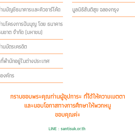
่านบัญชีธนาคารและคิวอาร์โค้ด
มูลนิธิสันติสุข ฉลองกรุง
ผ่านโครงการปันบุญ โดย ธนาคาร
ีธนชาต จำกัด (มหาชน)
่านบัตรเครดิต
คที่พำนักอยู่ในต่างประเทศ
คองค์กร
กราบขอบพระคุณท่านผู้อุปการะ ที่ได้ให้ความเมตตา
และมอบโอกาสทางการศึกษาให้พวกหนู
ขอบคุณค่ะ
LINE : santisuk.or.th