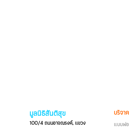
มูลนิธิสันติสุข
บริจาค
100/4 ถนนอาจณรงค์, แขวง
แบบฟอร