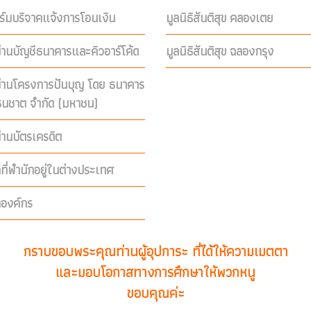
์มบริจาคแจ้งการโอนเงิน
มูลนิธิสันติสุข คลองเตย
่านบัญชีธนาคารและคิวอาร์โค้ด
มูลนิธิสันติสุข ฉลองกรุง
ผ่านโครงการปันบุญ โดย ธนาคาร
ีธนชาต จำกัด (มหาชน)
่านบัตรเครดิต
คที่พำนักอยู่ในต่างประเทศ
คองค์กร
กราบขอบพระคุณท่านผู้อุปการะ ที่ได้ให้ความเมตตา
และมอบโอกาสทางการศึกษาให้พวกหนู
ขอบคุณค่ะ