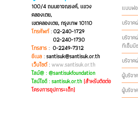
100/4 ถนนอาจณรงค์, แขวง
แบบฟอร
คลองเตย,
บริจาคผ
เขตคลองเตย, กรุงเทพ 10110
โทรศัพท์
:
02-240-1729
บริจาค
02-240-1730
ทีเอ็มบ
โทรสาร
:
0-2249-7312
อีเมล
:
santisuk@santisuk.or.th
บริจาคผ
เว็บไซต์
:
www.santisuk.or.th
ไลน์@ :
@santisukfoundation
ผู้บริจา
ไลน์ไอดี : santisuk.or.th
(สำหรับติดต่อ
โครงการอุปการะเด็ก)
ผู้บริจา