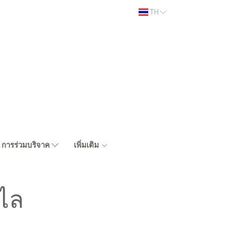
TH
การร่วมบริจาค
เพิ่มเติม
ิไล