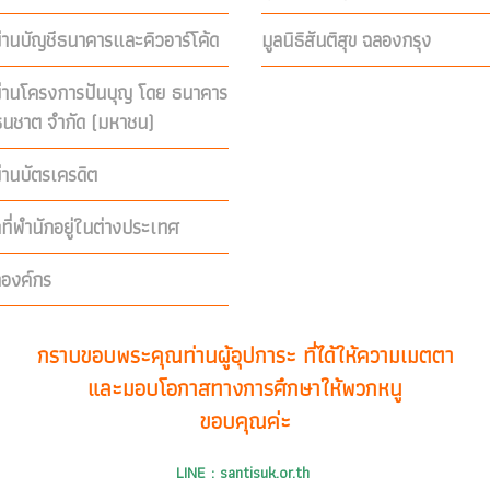
่านบัญชีธนาคารและคิวอาร์โค้ด
มูลนิธิสันติสุข ฉลองกรุง
ผ่านโครงการปันบุญ โดย ธนาคาร
ีธนชาต จำกัด (มหาชน)
่านบัตรเครดิต
คที่พำนักอยู่ในต่างประเทศ
คองค์กร
กราบขอบพระคุณท่านผู้อุปการะ ที่ได้ให้ความเมตตา
และมอบโอกาสทางการศึกษาให้พวกหนู
ขอบคุณค่ะ
LINE : santisuk.or.th