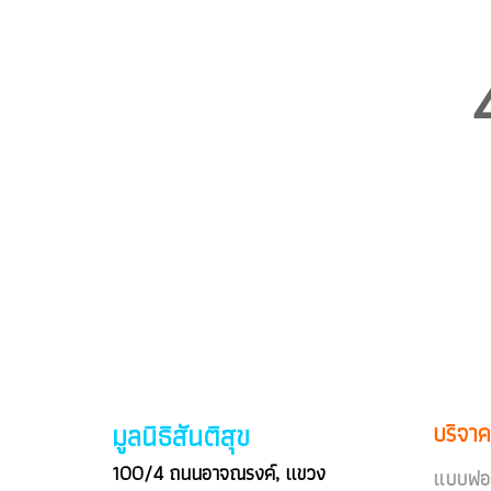
มูลนิธิสันติสุข
บริจาค
100/4 ถนนอาจณรงค์, แขวง
แบบฟอร