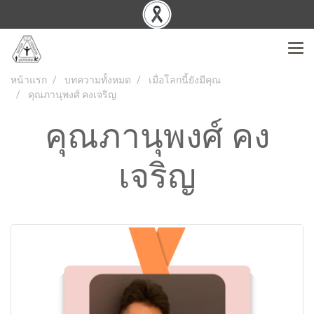
หน้าแรก
บทความทั้งหมด
เมื่อโลกนี้ยังมีคุณ
คุณภานุพงศ์ คงเจริญ
คุณภานุพงศ์ คง
เจริญ