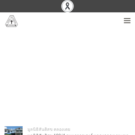
มูลนิธิสันติสข คลองเตย