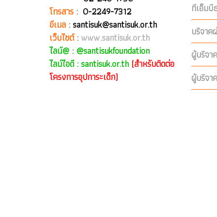
ทีเอ็มบ
โทรสาร
:
0-2249-7312
อีเมล
:
santisuk@santisuk.or.th
บริจาคผ
เว็บไซต์
:
www.santisuk.or.th
ไลน์@ :
@santisukfoundation
ผู้บริจา
ไลน์ไอดี : santisuk.or.th
(สำหรับติดต่อ
โครงการอุปการะเด็ก)
ผู้บริจา