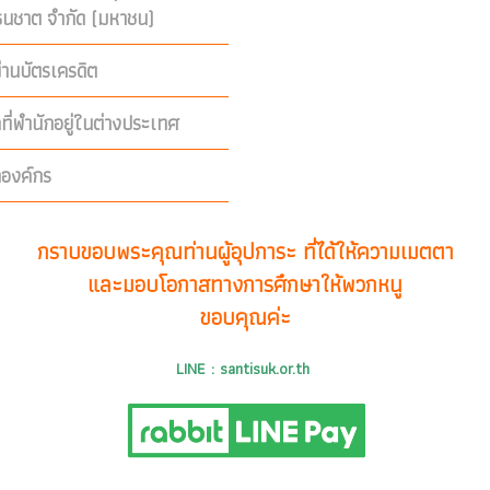
ีธนชาต จำกัด (มหาชน)
่านบัตรเครดิต
คที่พำนักอยู่ในต่างประเทศ
คองค์กร
กราบขอบพระคุณท่านผู้อุปการะ ที่ได้ให้ความเมตตา
และมอบโอกาสทางการศึกษาให้พวกหนู
ขอบคุณค่ะ
LINE : santisuk.or.th