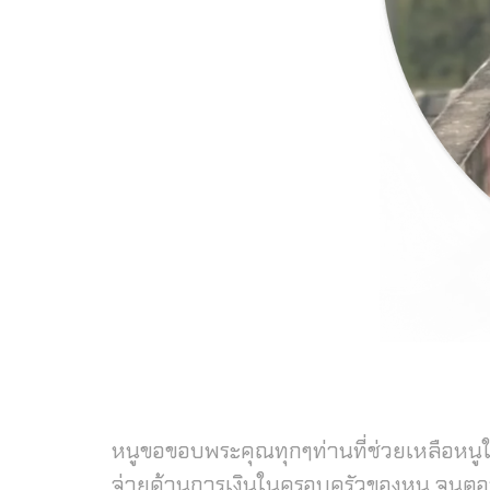
หนูขอขอบพระคุณทุกๆท่านที่ช่วยเหลือหนู
จ่ายด้านการเงินในครอบครัวของหนู จนตอน