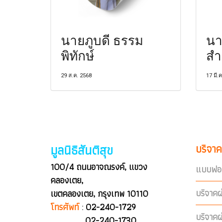
นายภูบดี ธรรม
นา
พิทักษ์
ส
29 ส.ค. 2568
17 มี.
มูลนิธิสันติสุข
บริจาค
100/4 ถนนอาจณรงค์, แขวง
แบบฟอร
คลองเตย,
บริจาคผ
เขตคลองเตย, กรุงเทพ 10110
โทรศัพท์
:
02-240-1729
บริจาค
02-240-1730