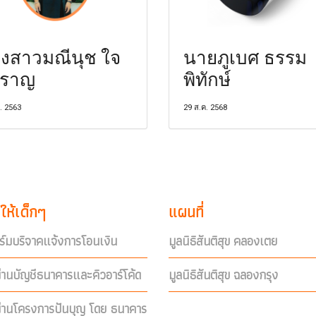
งสาวมณีนุช ใจ
นายภูเบศ ธรรม
ำราญ
พิทักษ์
ค. 2563
29 ส.ค. 2568
ให้เด็กๆ
แผนที่
์มบริจาคแจ้งการโอนเงิน
มูลนิธิสันติสุข คลองเตย
่านบัญชีธนาคารและคิวอาร์โค้ด
มูลนิธิสันติสุข ฉลองกรุง
ผ่านโครงการปันบุญ โดย ธนาคาร