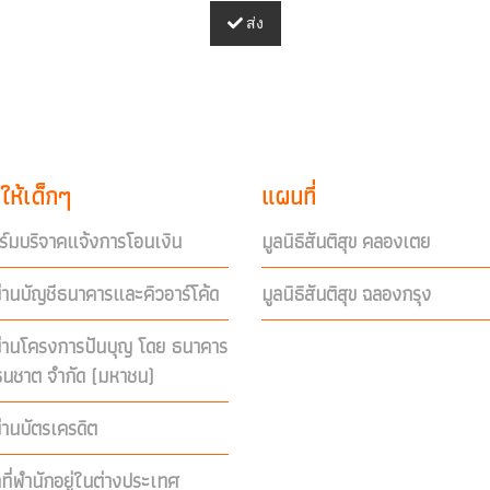
ส่ง
ให้เด็กๆ
แผนที่
์มบริจาคแจ้งการโอนเงิน
มูลนิธิสันติสุข คลองเตย
่านบัญชีธนาคารและคิวอาร์โค้ด
มูลนิธิสันติสุข ฉลองกรุง
ผ่านโครงการปันบุญ โดย ธนาคาร
ีธนชาต จำกัด (มหาชน)
่านบัตรเครดิต
คที่พำนักอยู่ในต่างประเทศ