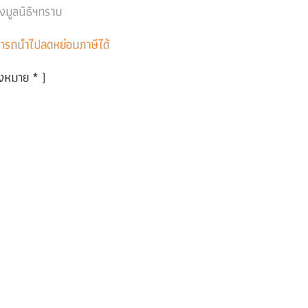
งมูลนิธิฯทราบ
ามารถนำไปลดหย่อนภาษีได้
องหมาย * )