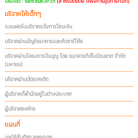
ไลน์ไอดี : santisuk.or.th
(สำหรับติดต่อ โครงการอุปการะเด็ก)
บริจาคให้เด็กๆ
แบบฟอร์มบริจาคแจ้งการโอนเงิน
บริจาคผ่านบัญชีธนาคารและคิวอาร์โค้ด
บริจาคผ่านโครงการปันบุญ โดย ธนาคารทีเอ็มบีธนชาต จำกัด
(มหาชน)
บริจาคผ่านบัตรเครดิต
ผู้บริจาคที่พำนักอยู่ในต่างประเทศ
ผู้บริจาคองค์กร
แผนที่
มูลนิธิสันติสุข คลองเตย