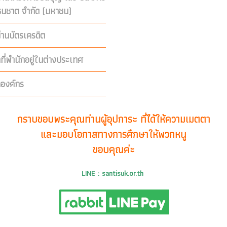
ีธนชาต จำกัด (มหาชน)
่านบัตรเครดิต
คที่พำนักอยู่ในต่างประเทศ
คองค์กร
กราบขอบพระคุณท่านผู้อุปการะ ที่ได้ให้ความเมตตา
และมอบโอกาสทางการศึกษาให้พวกหนู
ขอบคุณค่ะ
LINE : santisuk.or.th