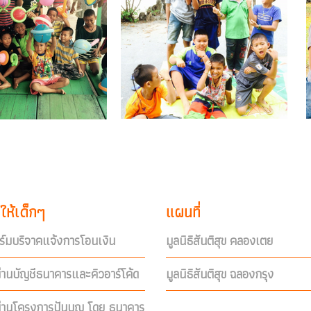
ให้เด็กๆ
แผนที่
์มบริจาคแจ้งการโอนเงิน
มูลนิธิสันติสุข คลองเตย
่านบัญชีธนาคารและคิวอาร์โค้ด
มูลนิธิสันติสุข ฉลองกรุง
ผ่านโครงการปันบุญ โดย ธนาคาร