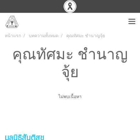
หน้าแรก
บทความทั้งหมด
คุณทัศมะ ชำนาญจุ้ย
คุณทัศมะ ชำนาญ
จุ้ย
ไม่พบเนื้อหา
มูลนิธิสันติสุข