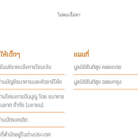
ไม่พบเนื้อหา
ให้เด็กๆ
แผนที่
์มบริจาคแจ้งการโอนเงิน
มูลนิธิสันติสุข คลองเตย
่านบัญชีธนาคารและคิวอาร์โค้ด
มูลนิธิสันติสุข ฉลองกรุง
ผ่านโครงการปันบุญ โดย ธนาคาร
ีธนชาต จำกัด (มหาชน)
่านบัตรเครดิต
คที่พำนักอยู่ในต่างประเทศ