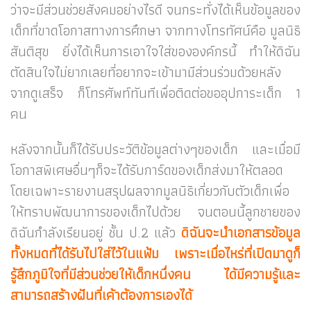
ว่าจะมีส่วนช่วยสังคม
อย่างไรดี
จนกระทั่งได้เห็นข้อมูลของ
เด็กที่ขาดโอกาสทางการศึกษา จากทางโทรทัศน์คือ มูลนิธิ
สันติสุข ยิ่งได้เห็นการเอาใจใส่ขององค์กรนี้
ทำให้
ดิฉัน
ตัดสินใจไม่ยากเลยที่อยากจะเข้ามามีส่วนร่วมด้วยหลัง
จากดูเสร็จ ก็โทรศัพท์ทันทีเพื่อติดต่อขออุปการะเด็ก 1
คน
หลังจากนั้นก็ได้รับประวัติข้อมูลต่างๆของเด็ก และเมื่อมี
โอกาสพิเศษอื่นๆก็จะได้รับการ์ดของเด็กส่งมาให้ตลอด
โดยเฉพาะรายงานสรุปผลจาก
มูลนิธิเกี่ยวกับตัวเด็กเพื่อ
ให้ทราบพัฒนาการของเด็กไปด้วย จนตอนนี้ลูกชายของ
ดิฉันกำลังเรียนอยู่ ชั้น ป.2 แล้ว
ดิฉันจะนำเอกสารข้อมูล
ทั้งหมดที่ได้รับไปใส่ไว้ในแฟ้ม เพราะเมื่อไหร่ที่เปิดมาดูก็
รู้สึกภูมิใจที่มีส่วนช่วยให้เด็กหนึ่งคน ได้มีความรู้และ
สามารถ
สร้าง
ฝันที่เค้าต้องการเองได้