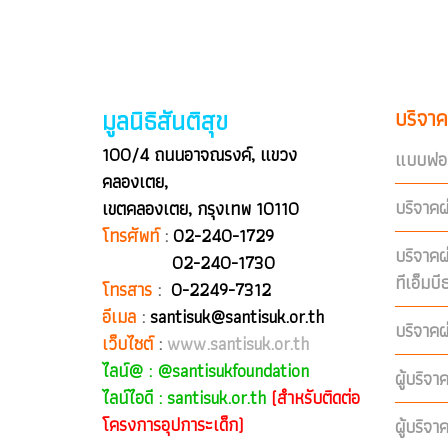
มูลนิธิสันติสุข
บริจาค
100/4 ถนนอาจณรงค์, แขวง
แบบฟอร
คลองเตย,
บริจาคผ
เขตคลองเตย, กรุงเทพ 10110
โทรศัพท์
:
02-240-1729
บริจาค
02-240-1730
ทีเอ็มบ
โทรสาร
:
0-2249-7312
อีเมล
:
santisuk@santisuk.or.th
บริจาคผ
เว็บไซต์
:
www.santisuk.or.th
ไลน์@ :
@santisukfoundation
ผู้บริจา
ไลน์ไอดี : santisuk.or.th
(สำหรับติดต่อ
โครงการอุปการะเด็ก)
ผู้บริจา