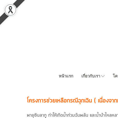
หน้าแรก
เกี่ยวกับเรา
โค
โครงการช่วยเหลือกรณีฉุกเฉิน ( เนื่องจาก
พายุซินลากู ทำให้เกิดน้ำท่วมฉับพลัน และน้ำป่าไหล