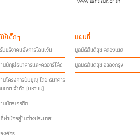
ให้เด็กๆ
แผนที่
์มบริจาคแจ้งการโอนเงิน
มูลนิธิสันติสุข คลองเตย
่านบัญชีธนาคารและคิวอาร์โค้ด
มูลนิธิสันติสุข ฉลองกรุง
ผ่านโครงการปันบุญ โดย ธนาคาร
ีธนชาต จำกัด (มหาชน)
่านบัตรเครดิต
คที่พำนักอยู่ในต่างประเทศ
คองค์กร